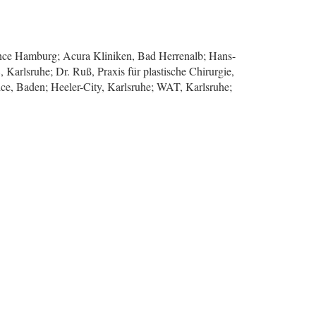
ance Hamburg; Acura Kliniken, Bad Herrenalb; Hans-
arlsruhe; Dr. Ruß, Praxis für plastische Chirurgie,
ice, Baden; Heeler-City, Karlsruhe; WAT, Karlsruhe;