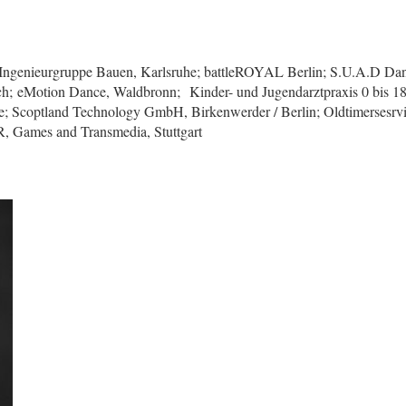
); Ingenieurgruppe Bauen, Karlsruhe; battleROYAL Berlin; S.U.A.D D
h; eMotion Dance, Waldbronn; Kinder- und Jugendarztpraxis 0 bis 18, K
uhe; Scoptland Technology GmbH, Birkenwerder / Berlin; Oldtimersesrv
R, Games and Transmedia, Stuttgart